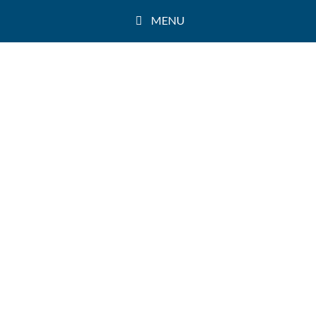
Přeskočit
MENU
na
obsah