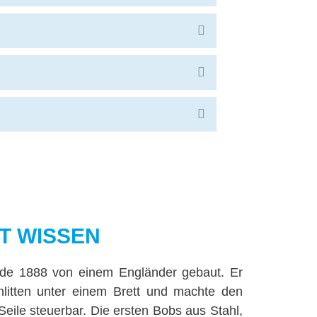
d
a
x
n
p
E
d
a
x
n
p
E
d
a
x
n
p
E
d
a
x
n
p
d
a
n
d
T WISSEN
de 1888 von einem Engländer gebaut. Er
hlitten unter einem Brett und machte den
Seile steuerbar. Die ersten Bobs aus Stahl,