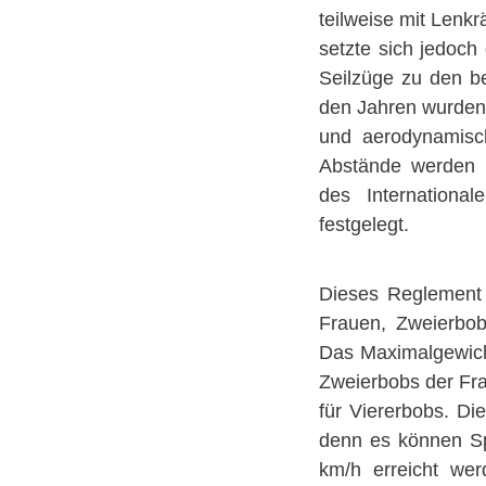
teilweise mit Lenk
setzte sich jedoc
Seilzüge zu den be
den Jahren wurden
und aerodynamisch
Abstände werden h
des Internationa
festgelegt.
Dieses Reglement b
Frauen, Zweierbo
Das Maximalgewicht
Zweierbobs der Fra
für Viererbobs. Di
denn es können Sp
km/h erreicht wer