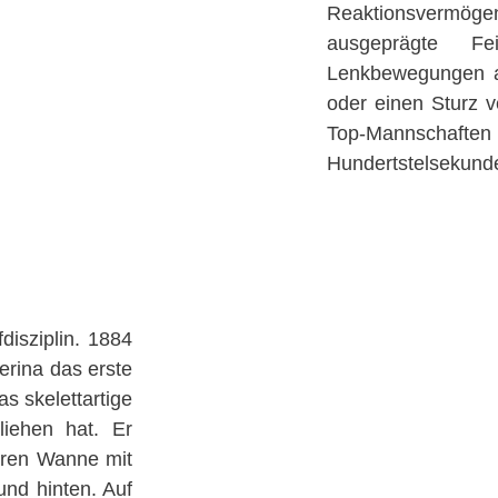
Reaktionsvermöge
ausgeprägte Fe
Lenkbewegungen an
oder einen Sturz 
Top-Mannschafte
Hundertstelsekund
disziplin. 1884
erina das erste
s skelettartige
iehen hat. Er
arren Wanne mit
und hinten. Auf